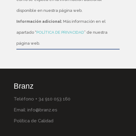
disponible en nuestra página web.
Información adicional:
Más información en el
apartado “
POLÍTICA DE PRIVACIDAD
” de nuestra
página web.
Branz
Teléfono + 34 910 053 160
Email:
info@branz.es
Política de Calidad